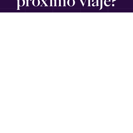
próximo viaje?
SUSCRÍBETE
Viajando con Gabriel
es un medio informativo para ejecutivos,
emprendedores, empresarios y diplomáticos en
Latinoamérica que buscan información de viajes, guías,
recomendaciones y sugerencias de calidad mundial, por
conocedores y expertos.