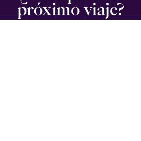
próximo viaje?
SUSCRÍBETE
Viajando con Gabriel
es un medio informativo para ejecutivos,
emprendedores, empresarios y diplomáticos en
Latinoamérica que buscan información de viajes, guías,
recomendaciones y sugerencias de calidad mundial, por