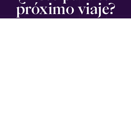
próximo viaje?
SUSCRÍBETE
Viajando con Gabriel
es un medio informativo para ejecutivos,
emprendedores, empresarios y diplomáticos en
Latinoamérica que buscan información de viajes, guías,
recomendaciones y sugerencias de calidad mundial, por