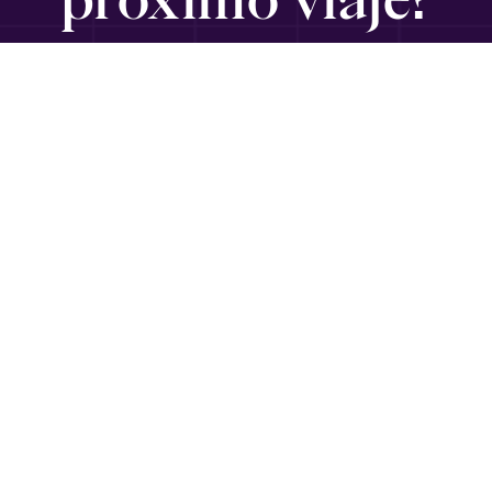
SUSCRÍBETE
Viajando con Gabriel
es un medio informativo para ejecutivos,
emprendedores, empresarios y diplomáticos en
Latinoamérica que buscan información de viajes, guías,
recomendaciones y sugerencias de calidad mundial, por
conocedores y expertos.