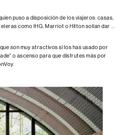
ien puso a disposición de los viajeros: casas,
teleras como IHG, Marriot o Hilton solían dar …
.
ue son muy atractivos si los has usado por
grade” o ascenso para que disfrutes más por
onVoy.