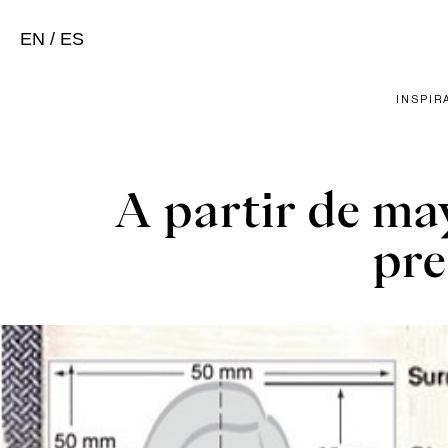
EN
/
ES
INSPIR
A partir de ma
pre